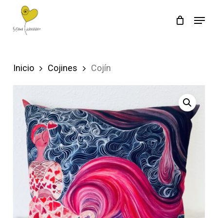
Skip
Menu
to
main
content
Inicio
Cojines
Cojín